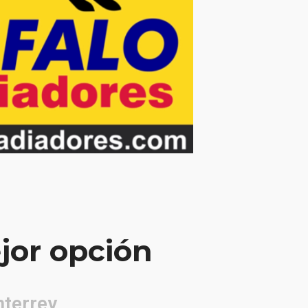
jor opción
nterrey