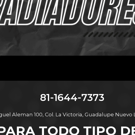
venta de radiadores automotrices en Monterrey, Radiadores para todo tipo de vehículos, Tienda de Radiadores abierta al publicon en general, precios de fabrica
81-1644-7373
iguel Aleman 100, Col. La Victoria, Guadalupe Nuevo
PARA TODO TIPO DE