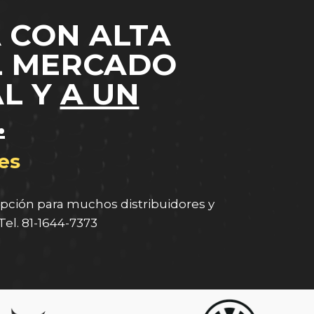
 CON ALTA
L MERCADO
AL Y
A UN
.
es
pción para muchos distribuidores y
Tel. 81-1644-7373