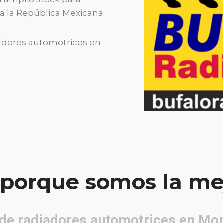
a la República Mexicana.
iadores automotrices en
porque somos la me
de radiadores automotrices en Mo