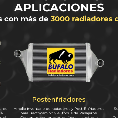
APLICACIONES
s con más de
3000 radiadores 
Postenfriadores
ores
Amplio inventario de radiadores y Post-Enfriadores
So
de
para Tractocamion y Autobus de Pasajeros.
s el
Contamos con precios de fábrica y entrega
Co