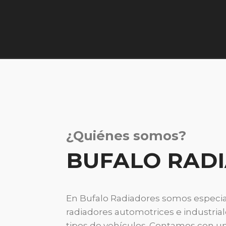
¿Quiénes somos?
BUFALO RAD
En Bufalo Radiadores somos especiali
radiadores automotrices e industrial
tipos de vehículos. Contamos con un