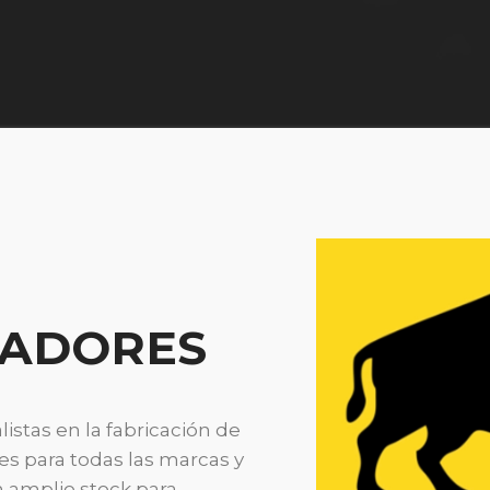
IADORES
stas en la fabricación de
es para todas las marcas y
 amplio stock para