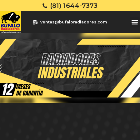
(81) 1644-7373
ventas@bufaloradiadores.com
Inicio
Radiadores
Nosotros